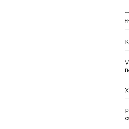
T
t
K
V
n
X
P
c