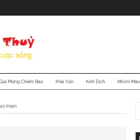
Giải Mộng Chiêm Bao
Khai Vận
Kinh Dịch
Nhóm Máu
S
hoi mien
th
si
...