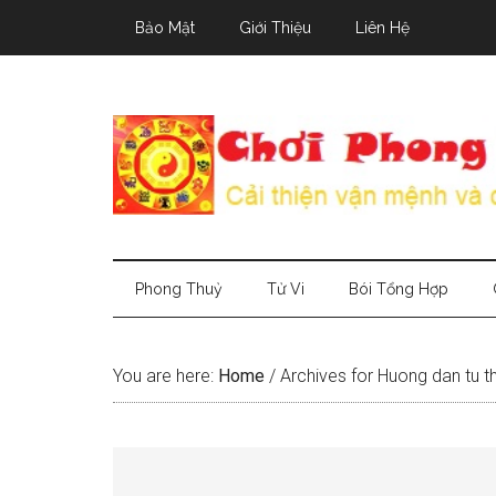
Skip
Skip
Skip
Bảo Mật
Giới Thiệu
Liên Hệ
to
to
to
main
secondary
primary
content
menu
sidebar
Phong Thuỷ
Tử Vi
Bói Tổng Hợp
You are here:
Home
/
Archives for Huong dan tu t