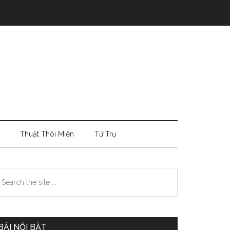
Thuật Thôi Miên
Tứ Trụ
Primary
earch
e
Sidebar
te
BÀI NỔI BẬT