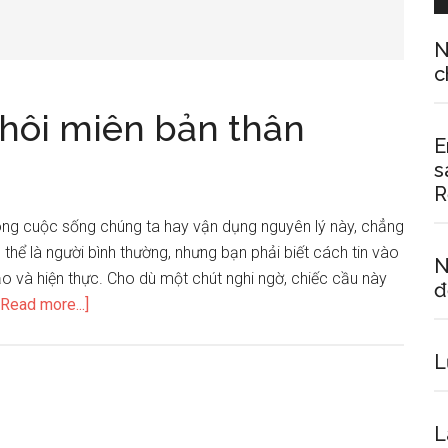
N
c
hôi miên bản thân
E
s
R
trong cuộc sống chúng ta hay vận dụng nguyên lý này, chẳng
ó thể là người bình thường, nhưng bạn phải biết cách tin vào
N
o và hiện thực. Cho dù một chút nghi ngờ, chiếc cầu này
đ
about
[Read more...]
Hướng
dẫn
L
cách
tự
L
thôi