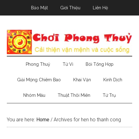
Skip
Skip
Skip
Bảo Mật
Giới Thiệu
Liên Hệ
to
to
to
main
secondary
primary
content
menu
sidebar
Phong Thuỷ
Tử Vi
Bói Tổng Hợp
Giải Mộng Chiêm Bao
Khai Vận
Kinh Dịch
Nhóm Máu
Thuật Thôi Miên
Tứ Trụ
You are here:
Home
/
Archives for hen ho thanh cong