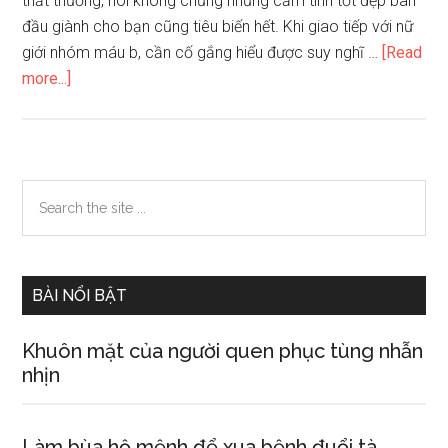
thất thường, nói không chừng những cảm tình tốt đẹp ban
đầu giành cho bạn cũng tiêu biến hết. Khi giao tiếp với nữ
giới nhóm máu b, cần cố gắng hiểu được suy nghĩ …
[Read
about
more...]
Theo
đuổi
phụ
nữ
Primary
Search
nhóm
the
Sidebar
máu
site
B
...
như
BÀI NỔI BẬT
thế
nào
Khuôn mặt của người quen phục tùng nhẫn
để
nhịn
thành
công
Làm bùa hộ mệnh để xua bệnh đuổi tà