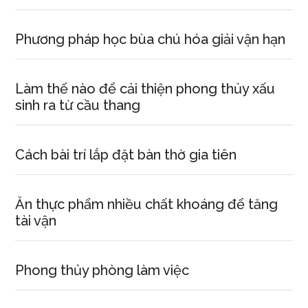
nhiều
chiến
Phương pháp học bùa chú hóa giải vận hạn
công
xuất
Làm thế nào để cải thiện phong thủy xấu
sắc
sinh ra từ cầu thang
là
những
người
Cách bài trí lắp đặt bàn thờ gia tiên
đáng
yêu
nhất.
Ăn thực phẩm nhiều chất khoáng để tăng
tài vận
Phong thủy phòng làm việc