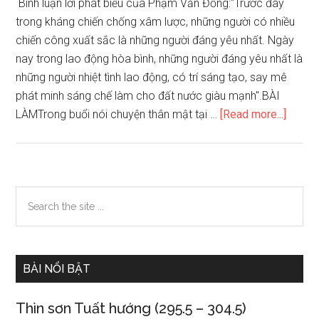
Bình luận lời phát biểu của Phạm Văn Đồng:"Trước đây
trong kháng chiến chống xâm lược, những người có nhiều
chiến công xuất sắc là những người đáng yêu nhất. Ngày
nay trong lao động hòa bình, những người đáng yêu nhất là
những người nhiệt tình lao động, có trí sáng tạo, say mê
phát minh sáng chế làm cho đất nước giàu mạnh".BÀI
about
LÀMTrong buổi nói chuyện thân mật tại …
[Read more...]
Trước
đây
trong
kháng
Primary
Search
chiến
the
Sidebar
chống
site
xâm
...
lược,
BÀI NỔI BẬT
những
người
Thìn sơn Tuất hướng (295.5 – 304.5)
có