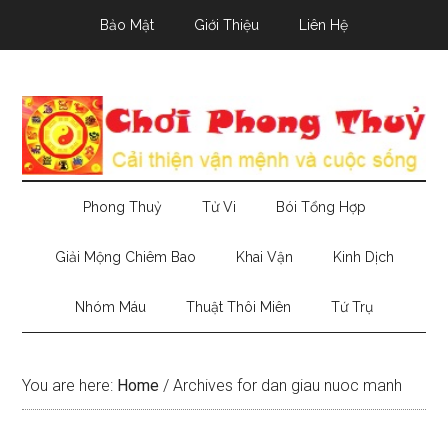
Skip
Skip
Skip
Bảo Mật
Giới Thiệu
Liên Hệ
to
to
to
main
secondary
primary
content
menu
sidebar
Phong Thuỷ
Tử Vi
Bói Tổng Hợp
Giải Mộng Chiêm Bao
Khai Vận
Kinh Dịch
Nhóm Máu
Thuật Thôi Miên
Tứ Trụ
You are here:
Home
/
Archives for dan giau nuoc manh