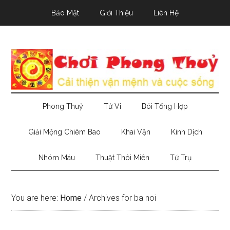
Skip
Skip
Skip
Bảo Mật
Giới Thiệu
Liên Hệ
to
to
to
main
secondary
primary
content
menu
sidebar
Phong Thuỷ
Tử Vi
Bói Tổng Hợp
Giải Mộng Chiêm Bao
Khai Vận
Kinh Dịch
Nhóm Máu
Thuật Thôi Miên
Tứ Trụ
You are here:
Home
/
Archives for ba noi