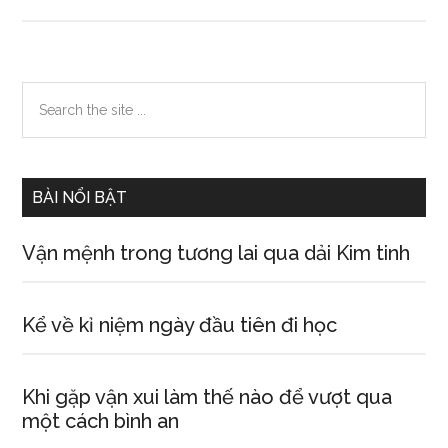
Mơ
thấy
ông
bà
Primary
Search
nội
the
Sidebar
site
...
BÀI NỔI BẬT
Vận mệnh trong tương lai qua dải Kim tinh
Kể về kỉ niệm ngày đầu tiên đi học
Khi gặp vận xui làm thế nào để vượt qua
một cách bình an