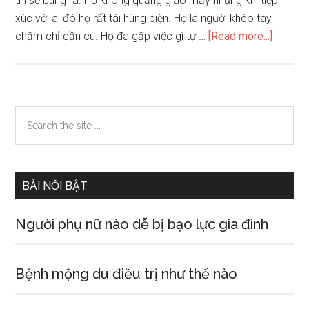
thì sẽ bung ra. Họ không quảng giao mấy nhưng khi tiếp
xúc với ai đó họ rất tài hùng biện. Họ là người khéo tay,
about
chăm chỉ cần cù. Họ đã gặp việc gì tự …
[Read more...]
Vận
mệnh
con
người
Primary
Search
qua
the
Sidebar
ngày
site
tháng
...
năm
BÀI NỔI BẬT
sinh
người
Người phụ nữ nào dễ bị bạo lực gia đình
tuổi
Sửu
Bệnh mộng du điều trị như thế nào