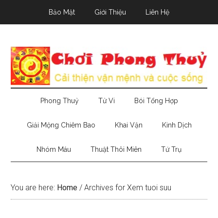
Skip
Skip
Skip
Bảo Mật
Giới Thiệu
Liên Hệ
to
to
to
main
secondary
primary
content
menu
sidebar
Phong Thuỷ
Tử Vi
Bói Tổng Hợp
Giải Mộng Chiêm Bao
Khai Vận
Kinh Dịch
Nhóm Máu
Thuật Thôi Miên
Tứ Trụ
You are here:
Home
/
Archives for Xem tuoi suu