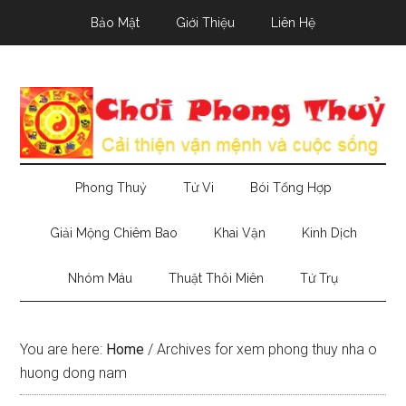
Skip
Skip
Skip
Bảo Mật
Giới Thiệu
Liên Hệ
to
to
to
main
secondary
primary
content
menu
sidebar
Phong Thuỷ
Tử Vi
Bói Tổng Hợp
Giải Mộng Chiêm Bao
Khai Vận
Kinh Dịch
Nhóm Máu
Thuật Thôi Miên
Tứ Trụ
You are here:
Home
/
Archives for xem phong thuy nha o
huong dong nam