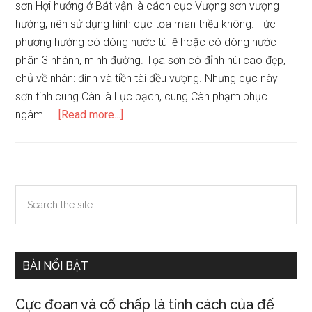
sơn Hợi hướng ở Bát vận là cách cục Vượng sơn vượng
hướng, nên sử dụng hình cục tọa mãn triều không. Tức
phương hướng có dòng nước tú lệ hoặc có dòng nước
phân 3 nhánh, minh đường. Tọa sơn có đỉnh núi cao đẹp,
chủ về nhân: đinh và tiền tài đều vượng. Nhưng cục này
sơn tinh cung Càn là Lục bạch, cung Càn phạm phục
about
ngâm. …
[Read more...]
Tốn
sơn
Càn
hướng
Primary
Search
(310.50
the
Sidebar
–
site
319.5)/
...
Tỵ
BÀI NỔI BẬT
sơn
Hợi
Cực đoan và cố chấp là tính cách của đế