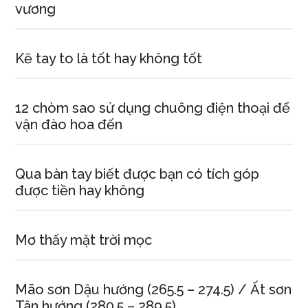
hướng
vương
(325.50
–
334.5)
Kẽ tay to là tốt hay không tốt
12 chòm sao sử dụng chuông điện thoại để
vận đào hoa đến
Qua bàn tay biết được bạn có tích góp
được tiền hay không
Mơ thấy mặt trời mọc
Mão sơn Dậu hướng (265.5 – 274.5) / Ất sơn
Tân hướng (280.5 – 289.5)