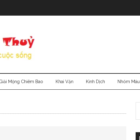
Giải Mộng Chiêm Bao
Khai Vận
Kinh Dịch
Nhóm Máu
S
th
si
...