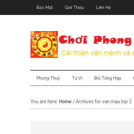
Skip
Skip
Skip
Bảo Mật
Giới Thiệu
Liên Hệ
to
to
to
main
secondary
primary
content
menu
sidebar
Phong Thuỷ
Tử Vi
Bói Tổng Hợp
You are here:
Home
/
Archives for van mau lop 2