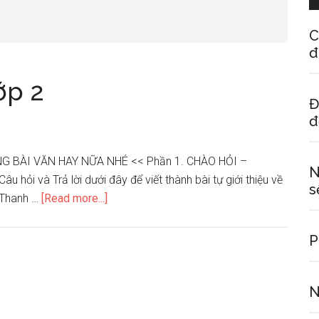
C
đ
ớp 2
Đ
đ
G BÀI VĂN HAY NỮA NHÉ << Phần 1. CHÀO HỎI –
N
hỏi và Trả lời dưới đây để viết thành bài tự giới thiệu về
s
about
ị Thanh …
[Read more...]
Những
bài
P
văn
hay
lớp
N
2