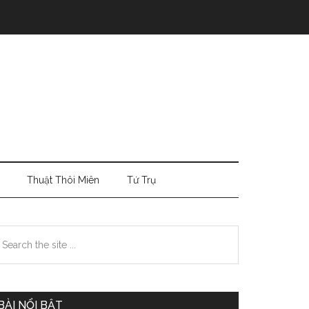
Thuật Thôi Miên
Tứ Trụ
Primary
earch
e
Sidebar
te
BÀI NỔI BẬT