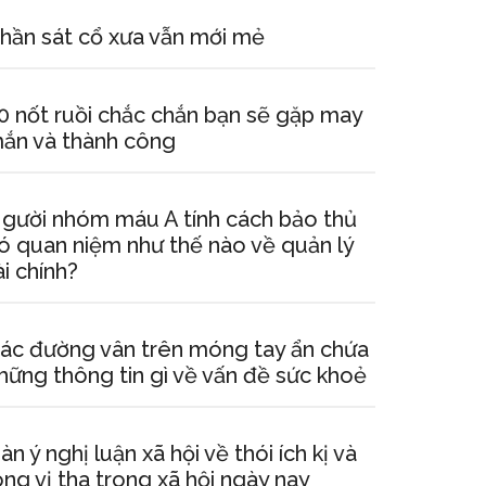
hần sát cổ xưa vẫn mới mẻ
0 nốt ruồi chắc chắn bạn sẽ gặp may
ắn và thành công
gười nhóm máu A tính cách bảo thủ
ó quan niệm như thế nào về quản lý
ài chính?
ác đường vân trên móng tay ẩn chứa
hững thông tin gì về vấn đề sức khoẻ
àn ý nghị luận xã hội về thói ích kị và
òng vị tha trong xã hội ngày nay