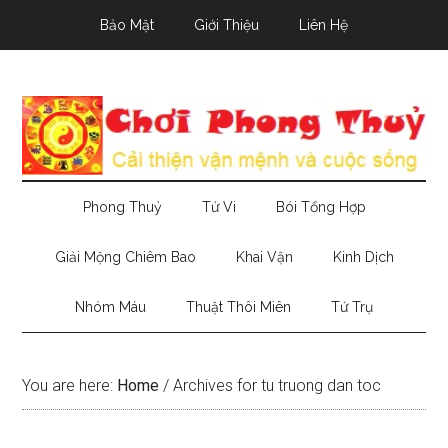
Skip
Skip
Skip
Bảo Mật
Giới Thiệu
Liên Hệ
to
to
to
main
secondary
primary
content
menu
sidebar
Phong Thuỷ
Tử Vi
Bói Tổng Hợp
Giải Mộng Chiêm Bao
Khai Vận
Kinh Dịch
Nhóm Máu
Thuật Thôi Miên
Tứ Trụ
You are here:
Home
/
Archives for tu truong dan toc