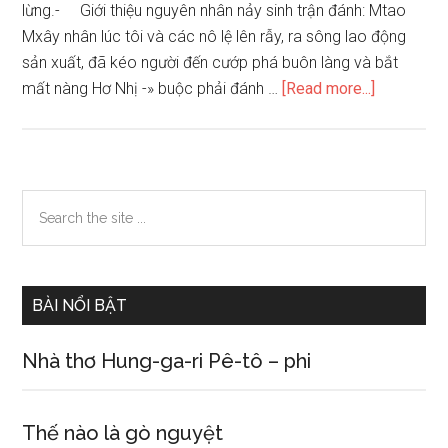
lừng.- Giới thiệu nguyên nhân nảy sinh trận đánh: Mtao
Mxây nhân lúc tôi và các nô lệ lên rẫy, ra sông lao động
sản xuất, đã kéo người đến cướp phá buôn làng và bắt
about
mất nàng Hơ Nhị -» buộc phải đánh …
[Read more...]
Hãy
tưởng
tượng
mình
Primary
Search
là
the
Sidebar
Đăm
site
Săn
...
để
BÀI NỔI BẬT
kể
lại
Nhà thơ Hung-ga-ri Pê-tô – phi
trận
đánh
Mtao
Thế nào là gò nguyệt