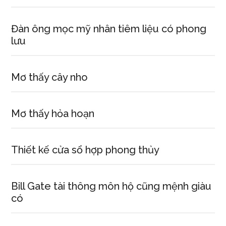
Mxây
(trong
Đàn ông mọc mỹ nhân tiêm liệu có phong
sử
lưu
thi
Đăm
Săn).
Mơ thấy cây nho
Mơ thấy hỏa hoạn
Thiết kế cửa sổ hợp phong thủy
Bill Gate tài thông môn hộ cũng mệnh giàu
có