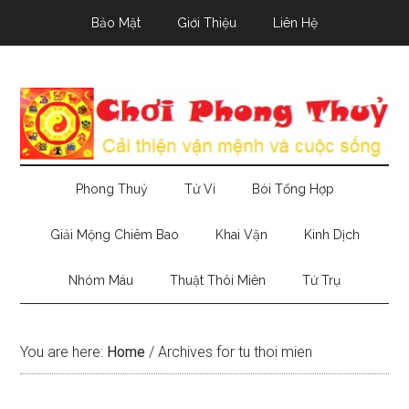
Skip
Skip
Skip
Bảo Mật
Giới Thiệu
Liên Hệ
to
to
to
main
secondary
primary
content
menu
sidebar
Phong Thuỷ
Tử Vi
Bói Tổng Hợp
Giải Mộng Chiêm Bao
Khai Vận
Kinh Dịch
Nhóm Máu
Thuật Thôi Miên
Tứ Trụ
You are here:
Home
/
Archives for tu thoi mien