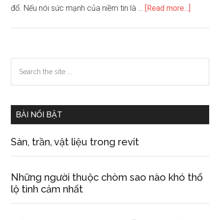
about
đổ. Nếu nói sức mạnh của niềm tin là …
[Read more...]
Hướng
dẫn
cách
tự
Primary
Search
thôi
the
Sidebar
miên
site
bản
...
thân
BÀI NỔI BẬT
Sàn, trần, vật liệu trong revit
Những người thuộc chòm sao nào khó thổ
lộ tình cảm nhất