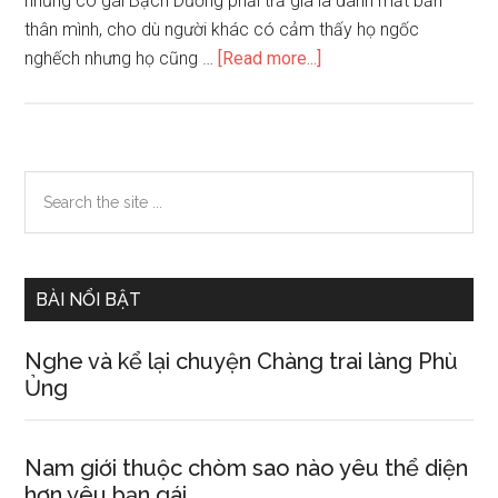
những cô gái Bạch Dương phải trả giá là đánh mất bản
thân mình, cho dù người khác có cảm thấy họ ngốc
about
nghếch nhưng họ cũng …
[Read more...]
Nữ
giới
thuộc
chòm
Primary
Search
sao
the
Sidebar
nào
site
dễ
...
phải
BÀI NỔI BẬT
trả
giá
Nghe và kể lại chuyện Chàng trai làng Phù
đắt
Ủng
vì
tình
yêu
Nam giới thuộc chòm sao nào yêu thể diện
hơn yêu bạn gái