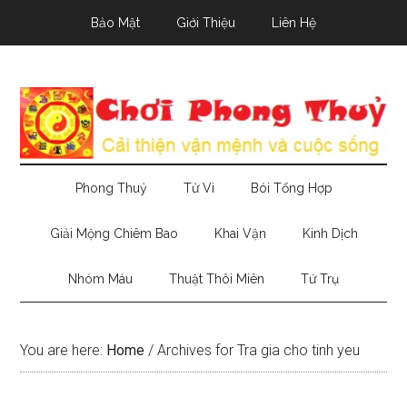
Skip
Skip
Skip
Bảo Mật
Giới Thiệu
Liên Hệ
to
to
to
main
secondary
primary
content
menu
sidebar
Phong Thuỷ
Tử Vi
Bói Tổng Hợp
Giải Mộng Chiêm Bao
Khai Vận
Kinh Dịch
Nhóm Máu
Thuật Thôi Miên
Tứ Trụ
You are here:
Home
/
Archives for Tra gia cho tinh yeu