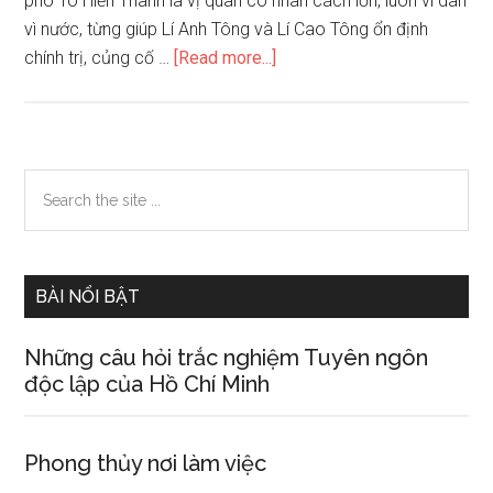
phó Tô Hiến Thành là vị quan có nhân cách lớn, luôn vì dân
vì nước, từng giúp Lí Anh Tông và Lí Cao Tông ổn định
about
chính trị, củng cố …
[Read more...]
Phân
tích
bài
Thái
Primary
Search
phó
the
Sidebar
Tô
site
Hiến
...
Thành
BÀI NỔI BẬT
(trích
Đại
Những câu hỏi trắc nghiệm Tuyên ngôn
Việt
độc lập của Hồ Chí Minh
sử
lược).
Phong thủy nơi làm việc