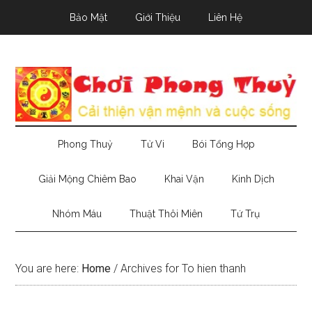
Skip
Skip
Skip
Bảo Mật
Giới Thiệu
Liên Hệ
to
to
to
main
secondary
primary
content
menu
sidebar
Phong Thuỷ
Tử Vi
Bói Tổng Hợp
Giải Mộng Chiêm Bao
Khai Vận
Kinh Dịch
Nhóm Máu
Thuật Thôi Miên
Tứ Trụ
You are here:
Home
/
Archives for To hien thanh