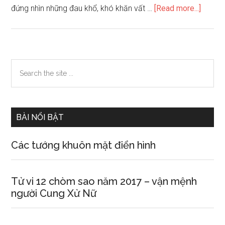
about
đứng nhìn những đau khổ, khó khăn vất …
[Read more...]
Chòm
sao
nào
giàu
Primary
Search
tinh
the
Sidebar
thần
site
hy
...
sinh
BÀI NỔI BẬT
nhất
Các tướng khuôn mặt điển hình
Tử vi 12 chòm sao năm 2017 – vận mệnh
người Cung Xử Nữ