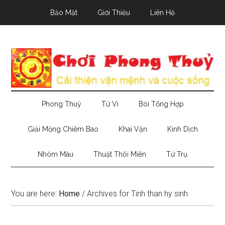
Skip
Skip
Skip
Bảo Mật
Giới Thiệu
Liên Hệ
to
to
to
main
secondary
primary
content
menu
sidebar
Phong Thuỷ
Tử Vi
Bói Tổng Hợp
Giải Mộng Chiêm Bao
Khai Vận
Kinh Dịch
Nhóm Máu
Thuật Thôi Miên
Tứ Trụ
You are here:
Home
/
Archives for Tinh than hy sinh