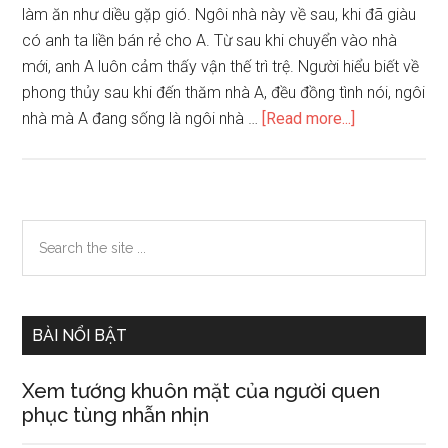
làm ăn như diều gặp gió. Ngôi nhà này về sau, khi đã giàu
chú
có anh ta liền bán rẻ cho A. Từ sau khi chuyển vào nhà
ý
mới, anh A luôn cảm thấy vận thế trì trệ. Người hiểu biết về
phong thủy sau khi đến thăm nhà A, đều đồng tình nói, ngôi
about
nhà mà A đang sống là ngôi nhà …
[Read more...]
Phong
thủy
khi
lắp
Primary
Search
đặt
the
Sidebar
thang
site
máy
...
và
BÀI NỔI BẬT
cửa
chính
Xem tướng khuôn mặt của người quen
phục tùng nhẫn nhịn