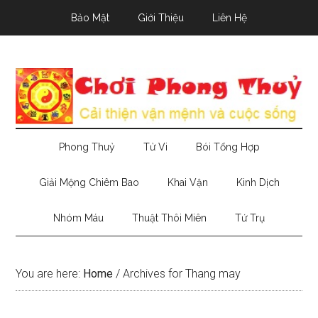
Skip
Skip
Skip
Bảo Mật
Giới Thiệu
Liên Hệ
to
to
to
main
secondary
primary
content
menu
sidebar
Phong Thuỷ
Tử Vi
Bói Tổng Hợp
Giải Mộng Chiêm Bao
Khai Vận
Kinh Dịch
Nhóm Máu
Thuật Thôi Miên
Tứ Trụ
You are here:
Home
/
Archives for Thang may