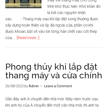
thay thế thang máy cho công
trình khó thực hiện. Khó khăn đó
là bởi các nguyên nhân
sau: - Thang máy sau khi lắp đặt xong thường được
xây dựng hoàn thiện và ốp đá ngoài cửa, phần cơ khí
được khoan, bắt vít vào bê tông, hàn chết vào cốt thép
about
của, …
[Read more...]
Phong
thuỷ
cầu
thang
Phong thủy khi lắp đặt
máy
thang máy và cửa chính
và
một
26/08/2023
by
Admin
Leave a Comment
số
vấn
Gần đây anh A chuyển đến nhà mới. Mấy năm trước sau
đề
khi anh họ của A chuyển đến một căn nhà mới, thì anh ta
cần