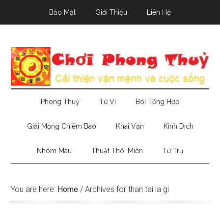
Skip
Skip
Skip
Bảo Mật
Giới Thiệu
Liên Hệ
to
to
to
main
secondary
primary
content
menu
sidebar
Phong Thuỷ
Tử Vi
Bói Tổng Hợp
Giải Mộng Chiêm Bao
Khai Vận
Kinh Dịch
Nhóm Máu
Thuật Thôi Miên
Tứ Trụ
You are here:
Home
/
Archives for than tai la gi