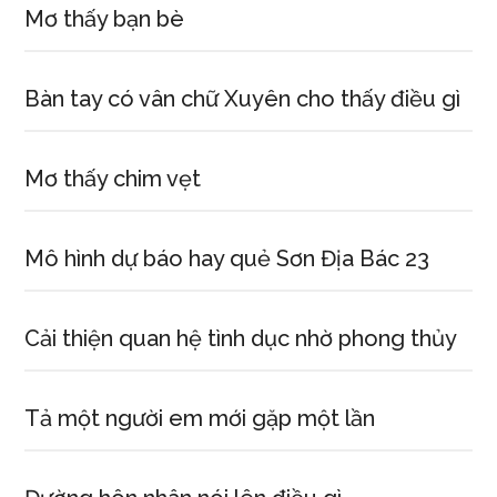
ngày
Mơ thấy bạn bè
vía
thần
tài
Bàn tay có vân chữ Xuyên cho thấy điều gì
trong
văn
Mơ thấy chim vẹt
hóa
nhân
gian.
Mô hình dự báo hay quẻ Sơn Địa Bác 23
Cải thiện quan hệ tình dục nhờ phong thủy
Tả một người em mới gặp một lần