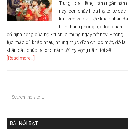
Trung Hoa. Hằng trăm ngàn năm
nay, con cháy Hoa Hạ tới từ các
khu vực và dân tộc khác nhau đã
hình thành phong tục tập quán
cố định riêng của họ khi chúc mừng ngày tết này. Phong
tục mặc dù khác nhau, nhưng mục đích chỉ có một, đó là
khấn cầu phúc tài cho năm tới, hy vọng năm tới sẽ …
about
[Read more...]
Nghi
lễ,
cách
thờ
Primary
Search
cúng
the
Sidebar
ông
site
thần
...
tài
BÀI NỔI BẬT
của