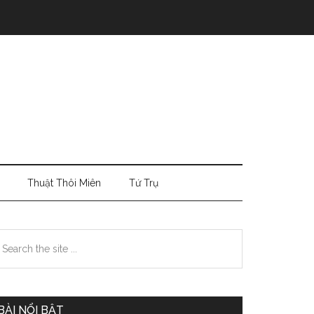
Thuật Thôi Miên
Tứ Trụ
Primary
earch
e
Sidebar
te
BÀI NỔI BẬT