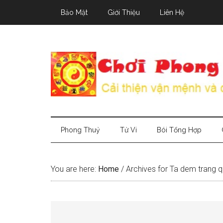
Skip
Skip
Skip
Bảo Mật
Giới Thiệu
Liên Hệ
to
to
to
main
secondary
primary
content
menu
sidebar
Phong Thuỷ
Tử Vi
Bói Tổng Hợp
You are here:
Home
/
Archives for Ta dem trang 