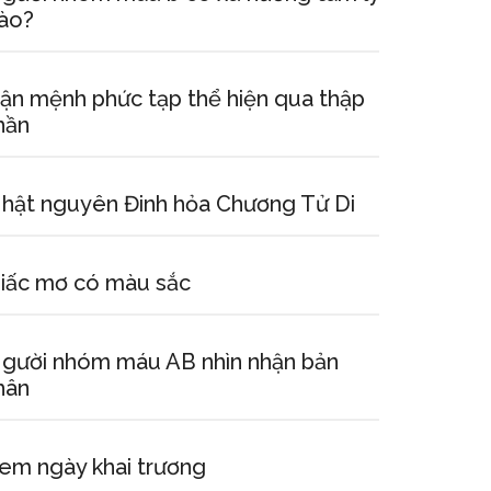
ào?
ận mệnh phức tạp thể hiện qua thập
hần
hật nguyên Đinh hỏa Chương Tử Di
iấc mơ có màu sắc
gười nhóm máu AB nhìn nhận bản
hân
em ngày khai trương