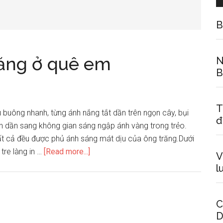
B
ăng ở quê em
N
B
T
uông nhanh, từng ánh nắng tắt dần trên ngọn cây, bụi
đ
 dần sang không gian sáng ngập ánh vàng trong trẻo.
 tất cả đều được phủ ánh sáng mát dịu của ông trăng.Dưới
about
 tre làng in …
[Read more...]
V
Tả
l
cảnh
một
đêm
C
D
trăng