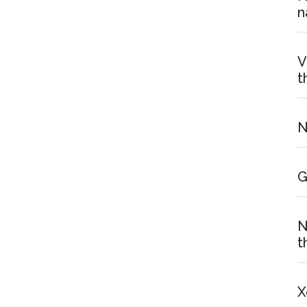
n
V
t
N
G
N
t
X