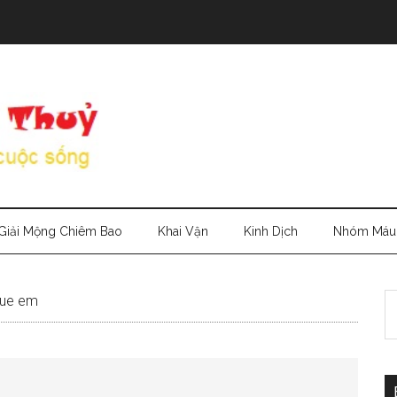
Giải Mộng Chiêm Bao
Khai Vận
Kinh Dịch
Nhóm Máu
S
que em
th
si
...