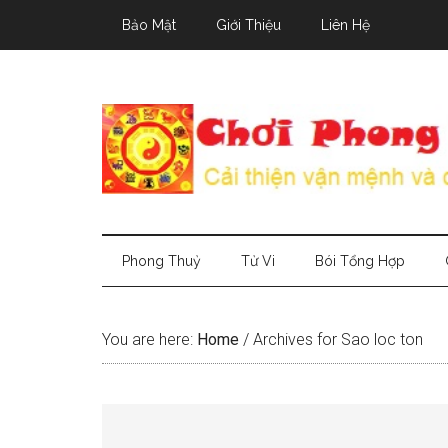
Skip
Skip
Skip
Bảo Mật
Giới Thiệu
Liên Hệ
to
to
to
main
secondary
primary
content
menu
sidebar
Phong Thuỷ
Tử Vi
Bói Tổng Hợp
You are here:
Home
/
Archives for Sao loc ton