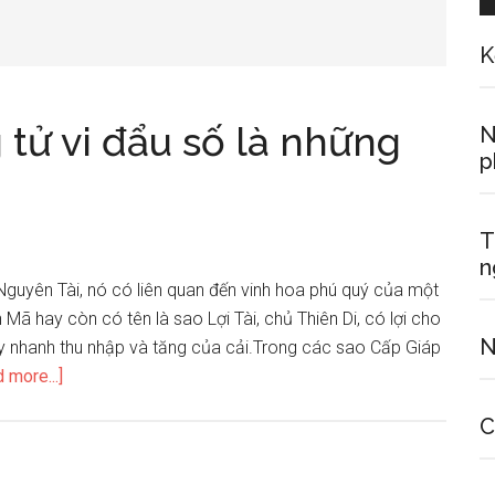
K
 tử vi đẩu số là những
N
p
T
n
Nguyên Tài, nó có liên quan đến vinh hoa phú quý của một
n Mã hay còn có tên là sao Lợi Tài, chủ Thiên Di, có lợi cho
N
c đẩy nhanh thu nhập và tăng của cải.Trong các sao Cấp Giáp
about
 more...]
Những
C
trợ
tinh
trong