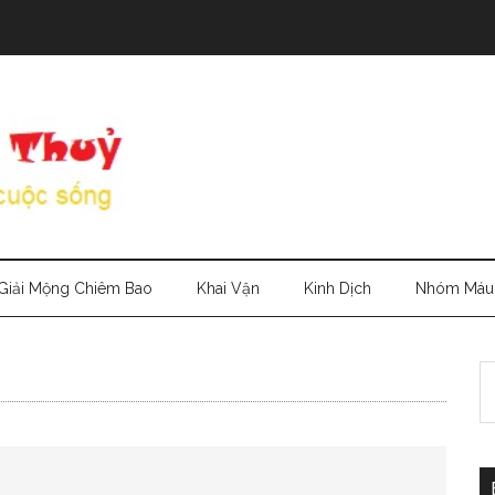
Giải Mộng Chiêm Bao
Khai Vận
Kinh Dịch
Nhóm Máu
S
th
si
...