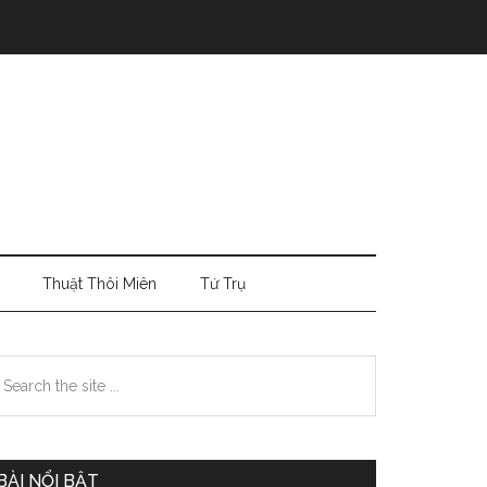
Thuật Thôi Miên
Tứ Trụ
Primary
earch
e
Sidebar
te
BÀI NỔI BẬT