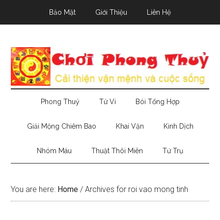
Skip
Skip
Skip
Bảo Mật
Giới Thiệu
Liên Hệ
to
to
to
main
secondary
primary
content
menu
sidebar
Phong Thuỷ
Tử Vi
Bói Tổng Hợp
Giải Mộng Chiêm Bao
Khai Vận
Kinh Dịch
Nhóm Máu
Thuật Thôi Miên
Tứ Trụ
You are here:
Home
/
Archives for roi vao mong tinh