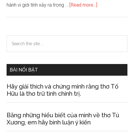
about
hành vi giới tính xảy ra trong …
[Read more...]
Mộng
tình
là
như
Primary
Search
thế
the
Sidebar
nào?
site
...
BÀI NỔI BẬT
Hãy giải thích và chứng minh rằng thơ Tố
Hữu là thơ trữ tình chính trị.
Bằng những hiểu biết của mình về thơ Tú
Xương, em hãy bình luận ý kiến