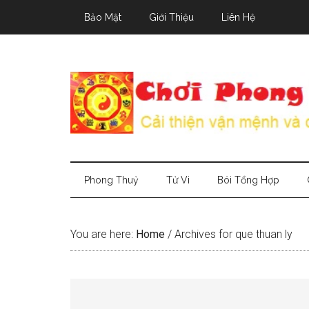
Skip
Skip
Skip
Bảo Mật
Giới Thiệu
Liên Hệ
to
to
to
main
secondary
primary
content
menu
sidebar
Phong Thuỷ
Tử Vi
Bói Tổng Hợp
You are here:
Home
/
Archives for que thuan ly