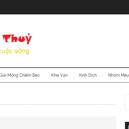
Giải Mộng Chiêm Bao
Khai Vận
Kinh Dịch
Nhóm Máu
S
th
si
...