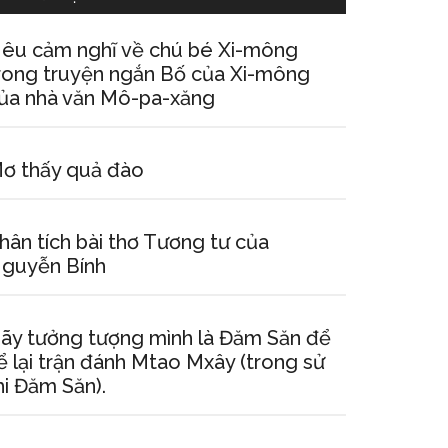
êu cảm nghĩ về chú bé Xi-mông
rong truyện ngắn Bố của Xi-mông
ủa nhà văn Mô-pa-xăng
ơ thấy quả đào
hân tích bài thơ Tương tư của
guyễn Bính
ãy tưởng tượng mình là Đăm Săn để
ể lại trận đánh Mtao Mxây (trong sử
hi Đăm Săn).