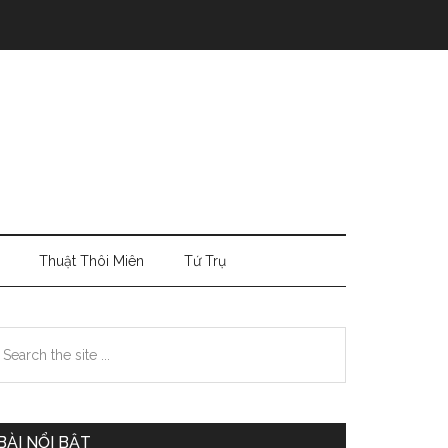
Thuật Thôi Miên
Tứ Trụ
Primary
earch
e
Sidebar
te
BÀI NỔI BẬT