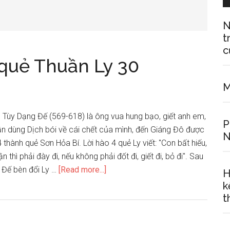
N
t
c
quẻ Thuần Ly 30
M
, Tùy Dạng Đế (569-618) là ông vua hung bạo, giết anh em,
P
ần dùng Dịch bói về cái chết của mình, đến Giáng Đô được
N
thành quẻ Sơn Hỏa Bí. Lời hào 4 quẻ Ly viết: "Con bất hiếu,
ận thì phải đày đi, nếu không phải đốt đi, giết đi, bỏ đi". Sau
about
g Đế bèn đổi Ly …
[Read more...]
H
Mô
k
hình
t
dự
báo