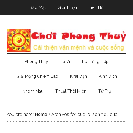
Skip
Skip
Skip
Bảo Mật
Giới Thiệu
Liên Hệ
to
to
to
main
secondary
primary
content
menu
sidebar
Phong Thuỷ
Tử Vi
Bói Tổng Hợp
Giải Mộng Chiêm Bao
Khai Vận
Kinh Dịch
Nhóm Máu
Thuật Thôi Miên
Tứ Trụ
You are here:
Home
/
Archives for que loi son tieu qua