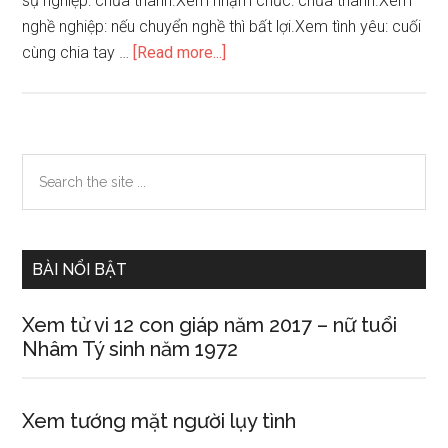
sự nghiệp: chưa thành.Xem nhậm chức: chưa thành.Xem
nghề nghiệp: nếu chuyển nghề thì bất lợi.Xem tình yêu: cuối
about
cùng chia tay …
[Read more...]
Mô
hình
dự
báo
Primary
Search
hay
the
Sidebar
quẻ
site
Lôi
...
Sơn
BÀI NỔI BẬT
Tiểu
Quá
Xem tử vi 12 con giáp năm 2017 – nữ tuổi
62
Nhâm Tý sinh năm 1972
Xem tướng mặt người lụy tình