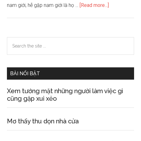
about
nam giới, hễ gặp nam giới là họ …
[Read more...]
Nhận
biết
những
cô
Primary
Search
gái
the
Sidebar
thích
site
đóng
...
kịch
BÀI NỔI BẬT
Xem tướng mặt những người làm việc gì
cũng gặp xui xẻo
Mơ thấy thu dọn nhà cửa