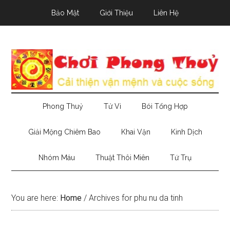
Skip
Skip
Skip
Bảo Mật
Giới Thiệu
Liên Hệ
to
to
to
main
secondary
primary
content
menu
sidebar
Phong Thuỷ
Tử Vi
Bói Tổng Hợp
Giải Mộng Chiêm Bao
Khai Vận
Kinh Dịch
Nhóm Máu
Thuật Thôi Miên
Tứ Trụ
You are here:
Home
/
Archives for phu nu da tinh