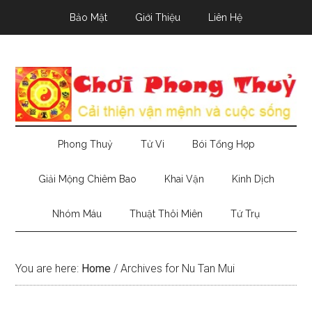
Skip
Skip
Skip
Bảo Mật
Giới Thiệu
Liên Hệ
to
to
to
main
secondary
primary
content
menu
sidebar
Phong Thuỷ
Tử Vi
Bói Tổng Hợp
Giải Mộng Chiêm Bao
Khai Vận
Kinh Dịch
Nhóm Máu
Thuật Thôi Miên
Tứ Trụ
You are here:
Home
/
Archives for Nu Tan Mui