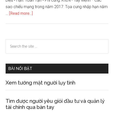
Diệu • Hạn: Toán Tận • Phi cung: KIỀN - Tây Mệnh * Các
sao chiếu mạng trong năm 2017: Tọa cung nhập hạn năm
about
…
[Read more...]
Xem
tử
vi
12
Primary
Search
con
the
Sidebar
giáp
site
năm
...
2017
BÀI NỔI BẬT
–
nữ
Xem tướng mặt người lụy tình
tuổi
Tân
Mùi
Tìm được người yêu giỏi đầu tư và quản lý
sinh
tài chính qua bàn tay
năm