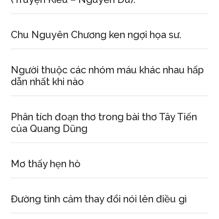
làm
rõ
tư
Chu Nguyên Chương ken ngợi họa sư.
tưởng
Đất
Người thuộc các nhóm máu khác nhau hấp
Nước
dẫn nhất khi nào
của
Nhân
dân
Phân tích đoạn thơ trong bài thơ Tây Tiến
của Quang Dũng
Mơ thấy hẹn hò
Đường tình cảm thay đổi nói lên điều gì