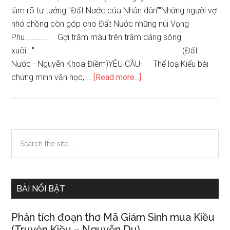
làm rõ tư tưởng "Đất Nước của Nhân dân”"Những người vợ
nhớ chồng còn góp cho Đất Nước những núi Vọng
Phu………….. Gợi trăm màu trên trăm dáng sông
xuôi..." (Đất
Nước - Nguyễn Khoa Điềm)YÊU CẦU- Thể loạiKiểu bài
about
chứng minh văn học, …
[Read more...]
Phân
tích
đoạn
thư
Primary
Search
sau
the
Sidebar
đây
site
của
...
Nguyễn
BÀI NỔI BẬT
Khoa
Điềm
Phân tích đoạn thơ Mã Giám Sinh mua Kiều
để
(Truyện Kiều – Nguyễn Du).