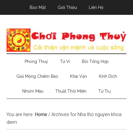
Skip
Skip
Skip
Bảo Mật
Giới Thiệu
Liên Hệ
to
to
to
main
secondary
primary
content
menu
sidebar
Phong Thuỷ
Tử Vi
Bói Tổng Hợp
Giải Mộng Chiêm Bao
Khai Vận
Kinh Dịch
Nhóm Máu
Thuật Thôi Miên
Tứ Trụ
You are here:
Home
/
Archives for Nha tho nguyen khoa
diem