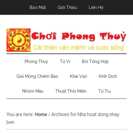
Skip
Skip
Skip
Bảo Mật
Giới Thiệu
Liên Hệ
to
to
to
main
secondary
primary
content
menu
sidebar
Phong Thuỷ
Tử Vi
Bói Tổng Hợp
Giải Mộng Chiêm Bao
Khai Vận
Kinh Dịch
Nhóm Máu
Thuật Thôi Miên
Tứ Trụ
You are here:
Home
/
Archives for Nha hoat dong nhay
ben