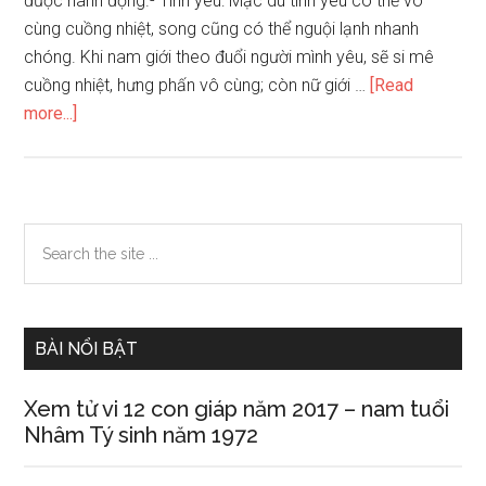
được hành động.- Tình yêu: Mặc dù tình yêu có thể vô
cùng cuồng nhiệt, song cũng có thể nguội lạnh nhanh
chóng. Khi nam giới theo đuổi người mình yêu, sẽ si mê
cuồng nhiệt, hưng phấn vô cùng; còn nữ giới …
[Read
about
more...]
Bí
mật
về
quan
Primary
Search
hệ
the
Sidebar
giao
site
tiếp
...
ẩn
BÀI NỔI BẬT
giấu
trong
Xem tử vi 12 con giáp năm 2017 – nam tuổi
lòng
Nhâm Tý sinh năm 1972
bàn
tay