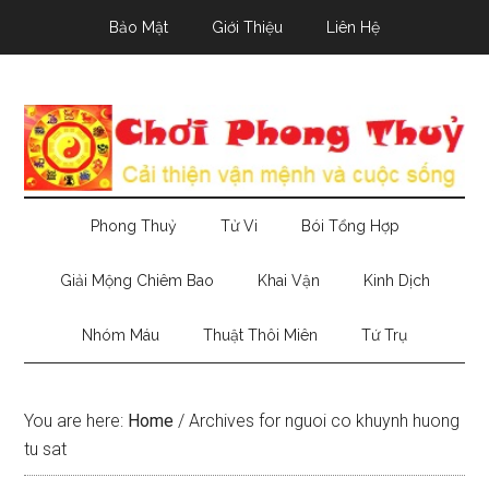
Skip
Skip
Skip
Bảo Mật
Giới Thiệu
Liên Hệ
to
to
to
main
secondary
primary
content
menu
sidebar
Phong Thuỷ
Tử Vi
Bói Tổng Hợp
Giải Mộng Chiêm Bao
Khai Vận
Kinh Dịch
Nhóm Máu
Thuật Thôi Miên
Tứ Trụ
You are here:
Home
/
Archives for nguoi co khuynh huong
tu sat