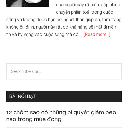
của người này rất xấu, gặp nhiều
chuyện phiền toái trong cuộc
sống và không được bạn bè, người thân giúp đỡ, tâm trạng
không ổn định, người này rất có khả năng sẽ mất đi niềm
about
tin và hy vọng vào cuộc sống mà có …
[Read more...]
Xem
tướng
mặt
của
Primary
Search
người
the
Sidebar
dễ
site
tự
...
sát
BÀI NỔI BẬT
12 chòm sao có những bí quyết giảm béo
nào trong mùa đông