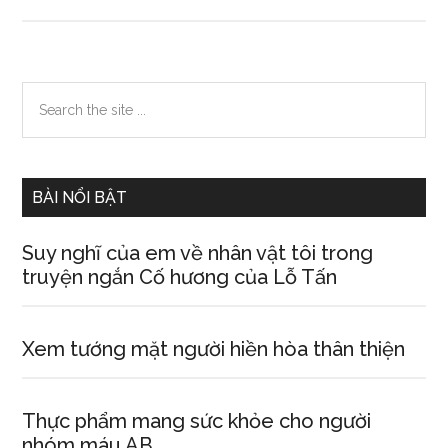
Mơ
thấy
quạ
Primary
Search
the
Sidebar
site
...
BÀI NỔI BẬT
Suy nghĩ của em về nhân vật tôi trong
truyện ngắn Cố hương của Lỗ Tấn
Xem tướng mặt người hiền hòa thân thiện
Thực phẩm mang sức khỏe cho người
nhóm máu AB