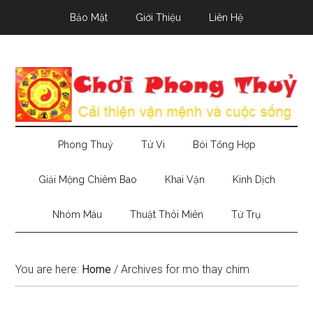
Skip
Skip
Skip
Bảo Mật
Giới Thiệu
Liên Hệ
to
to
to
main
secondary
primary
content
menu
sidebar
Phong Thuỷ
Tử Vi
Bói Tổng Hợp
Giải Mộng Chiêm Bao
Khai Vận
Kinh Dịch
Nhóm Máu
Thuật Thôi Miên
Tứ Trụ
You are here:
Home
/
Archives for mo thay chim