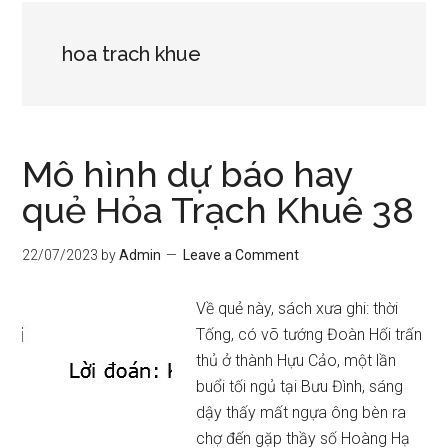
hoa trach khue
Mô hình dự báo hay
quẻ Hỏa Trạch Khuê 38
22/07/2023
by
Admin
Leave a Comment
Về quẻ này, sách xưa ghi: thời
Tống, có võ tướng Đoàn Hối trấn
thủ ở thành Hựu Cảo, một lần
buổi tối ngủ tại Bưu Đình, sáng
dậy thấy mất ngựa ông bèn ra
chợ đến gặp thầy số Hoàng Hạ