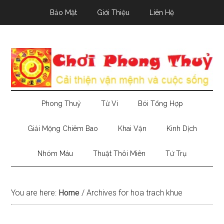
Skip
Skip
Skip
Bảo Mật
Giới Thiệu
Liên Hệ
to
to
to
main
secondary
primary
content
menu
sidebar
Phong Thuỷ
Tử Vi
Bói Tổng Hợp
Giải Mộng Chiêm Bao
Khai Vận
Kinh Dịch
Nhóm Máu
Thuật Thôi Miên
Tứ Trụ
You are here:
Home
/
Archives for hoa trach khue