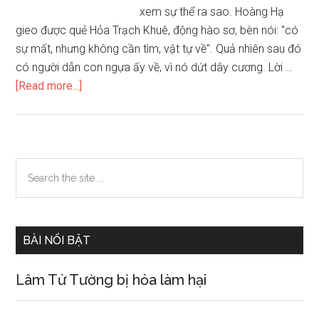
xem sự thể ra sao. Hoàng Hạ
gieo được quẻ Hỏa Trạch Khuê, động hào sơ, bèn nói: "có
sự mất, nhưng không cần tìm, vật tự về". Quả nhiên sau đó
có người dẫn con ngựa ấy về, vì nó dứt dây cương. Lời …
about
[Read more...]
Mô
hình
dự
báo
Primary
Search
hay
the
Sidebar
quẻ
site
Hỏa
...
Trạch
BÀI NỔI BẬT
Khuê
38
Lâm Tử Tường bị hỏa làm hại