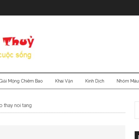
Giải Mộng Chiêm Bao
Khai Vận
Kinh Dịch
Nhóm Máu
S
o thay noi tang
th
si
...