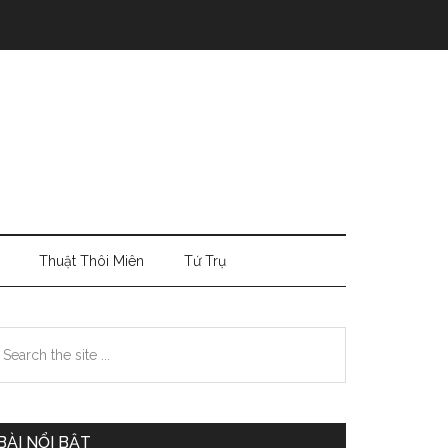
Thuật Thôi Miên
Tứ Trụ
Primary
earch
e
Sidebar
te
BÀI NỔI BẬT