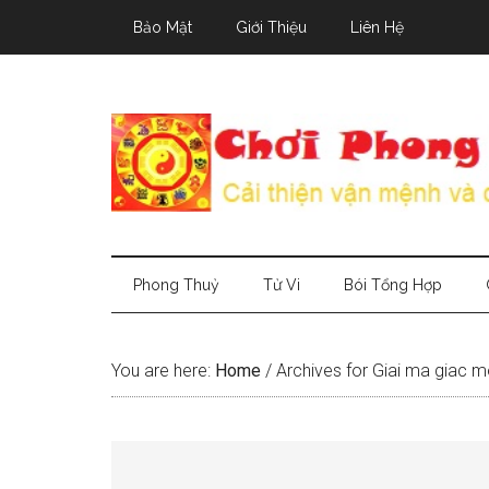
Skip
Skip
Skip
Bảo Mật
Giới Thiệu
Liên Hệ
to
to
to
main
secondary
primary
content
menu
sidebar
Phong Thuỷ
Tử Vi
Bói Tổng Hợp
You are here:
Home
/
Archives for Giai ma giac m