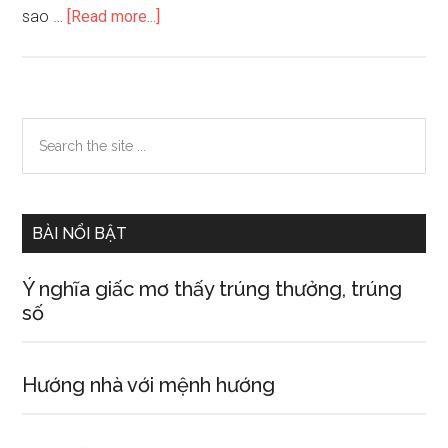
about
sao …
[Read more...]
Hoa
cái
đại
diện
Primary
Search
sự
the
Sidebar
thông
site
minh
...
hiếu
BÀI NỔI BẬT
học
Ý nghĩa giấc mơ thấy trúng thưởng, trúng
số
Hướng nhà với mệnh hướng