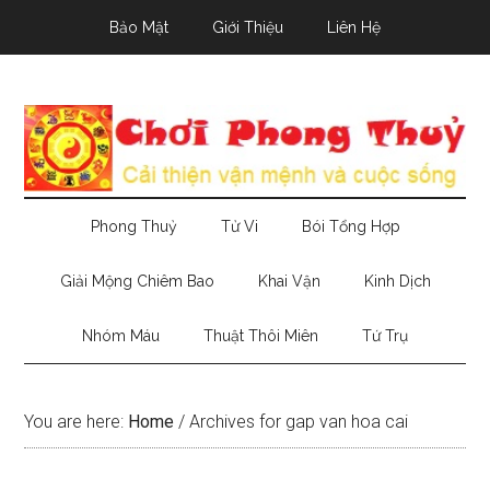
Skip
Skip
Skip
Bảo Mật
Giới Thiệu
Liên Hệ
to
to
to
main
secondary
primary
content
menu
sidebar
Phong Thuỷ
Tử Vi
Bói Tổng Hợp
Giải Mộng Chiêm Bao
Khai Vận
Kinh Dịch
Nhóm Máu
Thuật Thôi Miên
Tứ Trụ
You are here:
Home
/
Archives for gap van hoa cai