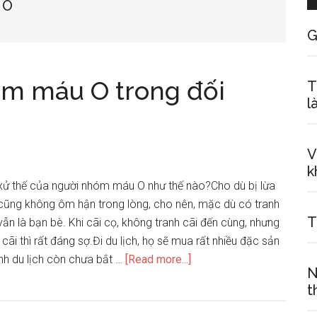
 O
G
óm máu O trong đối
T
l
V
k
 xử thế của người nhóm máu O như thế nào?Cho dù bị lừa
 cũng không ôm hận trong lòng, cho nên, mặc dù có tranh
T
vẫn là bạn bè. Khi cãi cọ, không tranh cãi đến cùng, nhưng
cãi thì rất đáng sợ.Đi du lịch, họ sẽ mua rất nhiều đặc sản
about
ình du lịch còn chưa bắt …
[Read more...]
N
Tính
t
cách
người