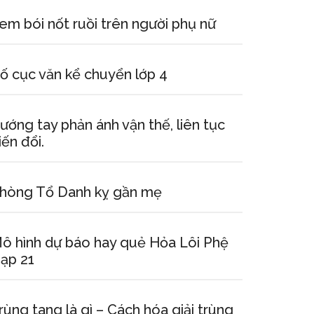
em bói nốt ruồi trên người phụ nữ
ố cục văn kể chuyển lớp 4
ướng tay phản ánh vận thế, liên tục
iến đổi.
hòng Tổ Danh kỵ gần mẹ
ô hình dự báo hay quẻ Hỏa Lôi Phệ
ạp 21
rùng tang là gì – Cách hóa giải trùng