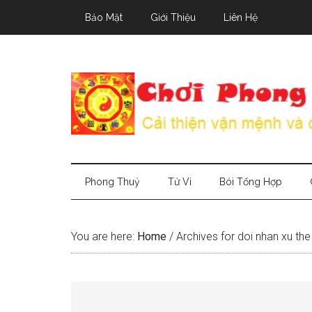
Skip
Skip
Skip
Bảo Mật
Giới Thiệu
Liên Hệ
to
to
to
main
secondary
primary
content
menu
sidebar
Phong Thuỷ
Tử Vi
Bói Tổng Hợp
You are here:
Home
/
Archives for doi nhan xu t