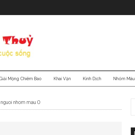
Giải Mộng Chiêm Bao
Khai Vận
Kinh Dịch
Nhóm Máu
S
he nguoi nhom mau O
th
si
...