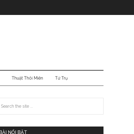
Thuật Thôi Miên
Tứ Trụ
Primary
earch
e
Sidebar
te
BÀI NỔI BẬT