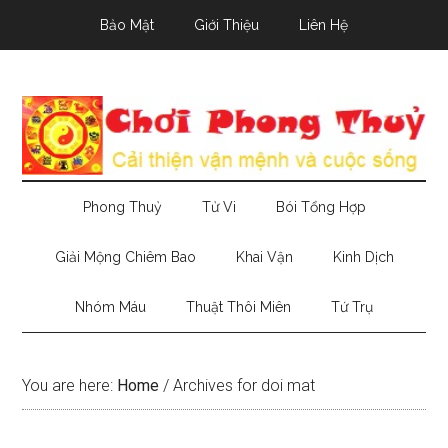
Skip
Skip
Skip
Bảo Mật
Giới Thiệu
Liên Hệ
to
to
to
main
secondary
primary
content
menu
sidebar
Phong Thuỷ
Tử Vi
Bói Tổng Hợp
Giải Mộng Chiêm Bao
Khai Vận
Kinh Dịch
Nhóm Máu
Thuật Thôi Miên
Tứ Trụ
You are here:
Home
/
Archives for doi mat