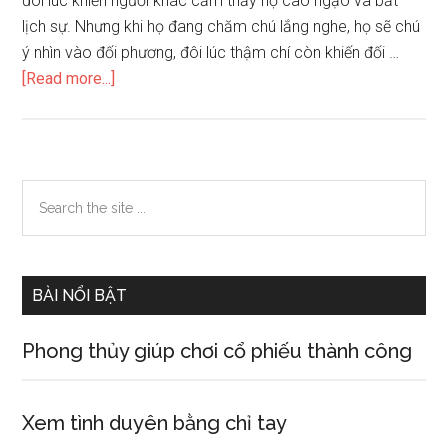
đôi lúc khiến người khác cảm thấy họ cao ngạo và bất
lịch sự. Nhưng khi họ đang chăm chú lắng nghe, họ sẽ chú
ý nhìn vào đối phương, đôi lúc thậm chí còn khiến đối …
about
[Read more...]
Phán
đoán
một
người
Primary
Search
thuộc
the
Sidebar
nhóm
site
máu
...
B
BÀI NỔI BẬT
qua
đôi
Phong thủy giúp chơi cổ phiếu thành công
mắt
Xem tình duyên bằng chỉ tay