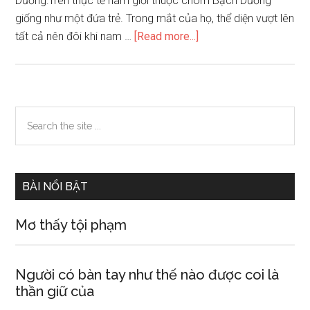
Dương:Trên thực tế nam giới thuộc chòm Bạch Dương
giống như một đứa trẻ. Trong mắt của họ, thể diện vượt lên
about
tất cả nên đôi khi nam …
[Read more...]
Nam
giới
thuộc
chòm
Primary
Search
sao
the
Sidebar
nào
site
yêu
...
thể
BÀI NỔI BẬT
diện
hơn
Mơ thấy tội phạm
yêu
bạn
gái
Người có bàn tay như thế nào được coi là
thần giữ của