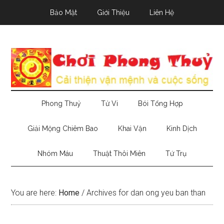
Skip
Skip
Skip
Bảo Mật
Giới Thiệu
Liên Hệ
to
to
to
main
secondary
primary
content
menu
sidebar
Phong Thuỷ
Tử Vi
Bói Tổng Hợp
Giải Mộng Chiêm Bao
Khai Vận
Kinh Dịch
Nhóm Máu
Thuật Thôi Miên
Tứ Trụ
You are here:
Home
/
Archives for dan ong yeu ban than