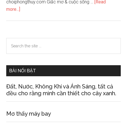
choiphongthuy.com Giấc mơ & cuộc sống …
[Read
about
more...]
Mơ
thấy
mặc
cả
Primary
Search
the
Sidebar
site
...
BÀI NỔI BẬT
Đất, Nước, Không Khí và Ánh Sáng, tất cả
đều cho rằng mình cần thiết cho cây xanh.
Mơ thấy máy bay