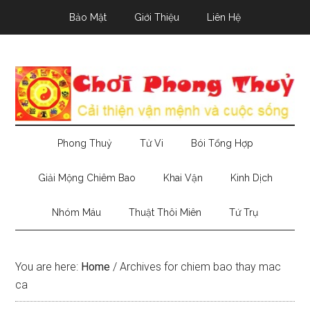
Skip
Skip
Skip
Bảo Mật
Giới Thiệu
Liên Hệ
to
to
to
main
secondary
primary
content
menu
sidebar
Phong Thuỷ
Tử Vi
Bói Tổng Hợp
Giải Mộng Chiêm Bao
Khai Vận
Kinh Dịch
Nhóm Máu
Thuật Thôi Miên
Tứ Trụ
You are here:
Home
/
Archives for chiem bao thay mac
ca