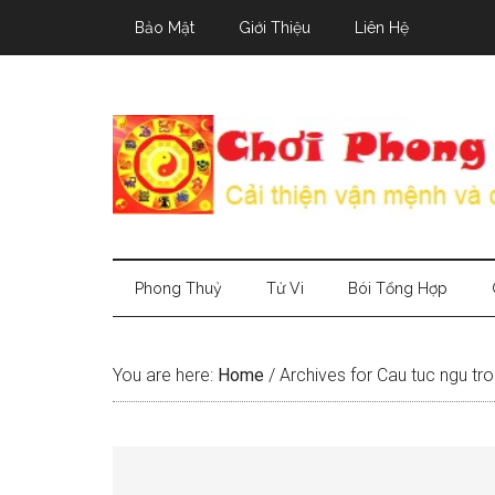
Skip
Skip
Skip
Bảo Mật
Giới Thiệu
Liên Hệ
to
to
to
main
secondary
primary
content
menu
sidebar
Phong Thuỷ
Tử Vi
Bói Tổng Hợp
You are here:
Home
/
Archives for Cau tuc ngu tr