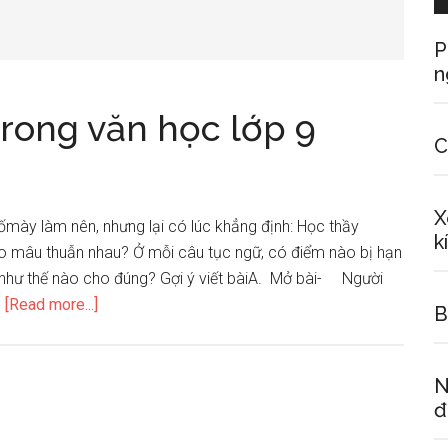
P
n
rong văn học lớp 9
C
X
mày làm nên, nhưng lại có lúc khẳng định: Học thầy
k
o mâu thuẫn nhau? Ở mỗi câu tục ngữ, có điểm nào bị hạn
 như thế nào cho đúng? Gợi ý viết bàiA. Mở bài- Người
about
…
[Read more...]
B
Những
câu
tục
N
ngữ
đ
trong