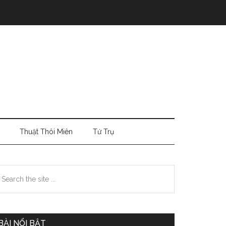
Thuật Thôi Miên
Tứ Trụ
Primary
earch
e
Sidebar
te
BÀI NỔI BẬT