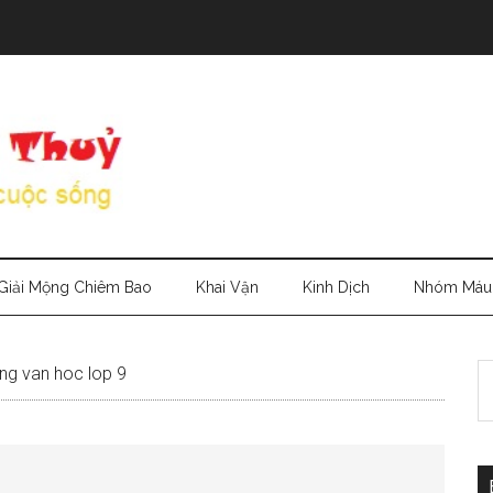
Giải Mộng Chiêm Bao
Khai Vận
Kinh Dịch
Nhóm Máu
S
ong van hoc lop 9
th
si
...