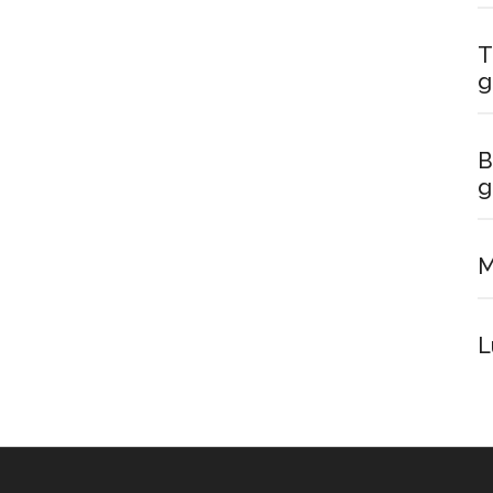
T
g
B
g
M
L