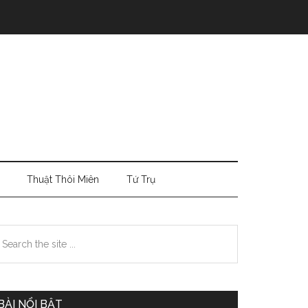
Thuật Thôi Miên
Tứ Trụ
Primary
earch
e
Sidebar
te
BÀI NỔI BẬT