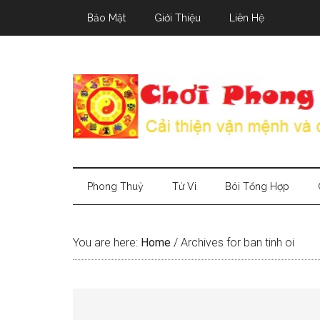
Skip
Skip
Skip
Bảo Mật
Giới Thiệu
Liên Hệ
to
to
to
main
secondary
primary
content
menu
sidebar
Phong Thuỷ
Tử Vi
Bói Tổng Hợp
You are here:
Home
/
Archives for ban tinh oi