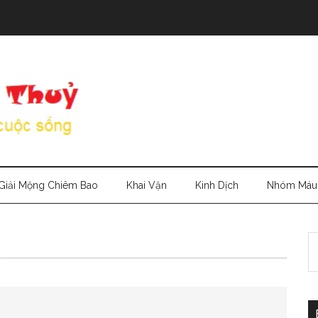
Giải Mộng Chiêm Bao
Khai Vận
Kinh Dịch
Nhóm Máu
S
th
si
...