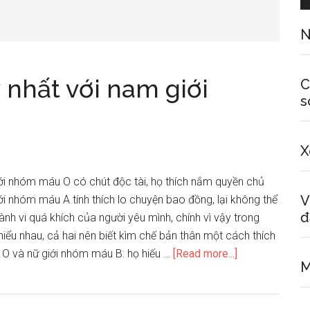
N
ý nhất với nam giới
C
s
X
iới nhóm máu O có chút độc tài, họ thích nắm quyền chủ
V
i nhóm máu A tính thích lo chuyện bao đồng, lại không thể
đ
h vi quá khích của người yêu mình, chính vì vậy trong
hiểu nhau, cả hai nên biết kìm chế bản thân một cách thích
about
O và nữ giới nhóm máu B: họ hiếu …
[Read more...]
M
Ai
sẽ
là