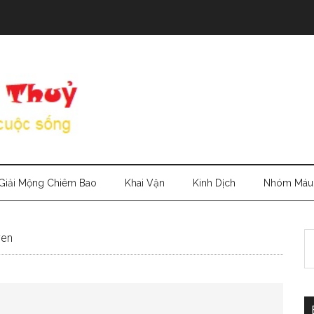
Giải Mộng Chiêm Bao
Khai Vận
Kinh Dịch
Nhóm Máu
S
yen
th
si
...