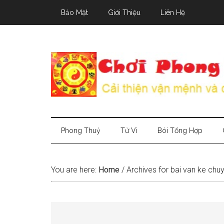
Skip
Skip
Skip
Bảo Mật
Giới Thiệu
Liên Hệ
to
to
to
main
secondary
primary
content
menu
sidebar
Phong Thuỷ
Tử Vi
Bói Tổng Hợp
You are here:
Home
/
Archives for bai van ke chu