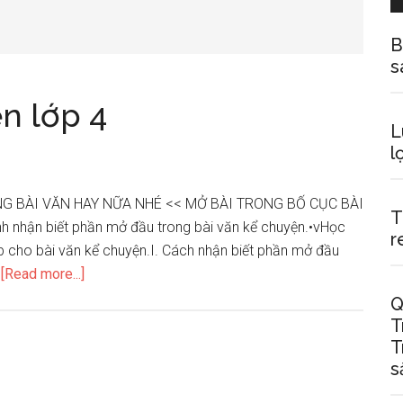
B
s
n lớp 4
L
l
G BÀI VĂN HAY NỮA NHÉ << MỞ BÀI TRONG BỐ CỤC BÀI
T
h nhận biết phần mở đầu trong bài văn kể chuyện.•vHọc
r
iếp cho bài văn kể chuyện.I. Cách nhận biết phần mở đầu
about
…
[Read more...]
Bố
Q
cục
T
văn
T
kể
s
chuyển