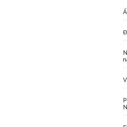
Ấ
Đ
N
n
V
P
N