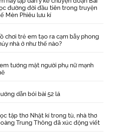
m hãy lập dàn ý kể chuyện đoạn Bài
ọc đường đời đầu tiên trong truyện
ế Mèn Phiêu lưu kí
ồ chơi trẻ em tạo ra cạm bẫy phong
hủy nhà ở như thế nào?
em tướng mặt người phụ nữ mạnh
mẽ
ướng dẫn bói bài 52 lá
ọc tập thơ Nhật kí trong tù, nhà thơ
oàng Trung Thông đã xúc động viết