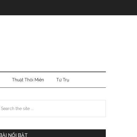
Thuật Thôi Miên
Tứ Trụ
Primary
earch
e
Sidebar
te
BÀI NỔI BẬT