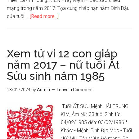
Thiên La • Phi cung: KIỀN - Tây Mệnh * Các sao chiếu
mạng trong năm 2017: Tọa cung nhập hạn năm Đinh Dậu
about
của tuổi …
[Read more...]
Xem
tử
vi
12
Xem tử vi 12 con giáp
con
năm 2017 – nữ tuổi Ất
giáp
Sửu sinh năm 1985
năm
2017
–
13/02/2024
by
Admin
Leave a Comment
nam
tuổi
Tuổi: ẤT SỬU Mệnh HẢI TRUNG
Ất
KIM, Âm Nữ, 33 tuổi Sinh từ:
Sửu
04/02/1985 đến: 03/02/1986 *
sinh
Khắc: - Mệnh: Bình Địa Mộc - Tuổi
năm
: Kỷ Mùi, Tân Mùi * Độ mạng: Bà