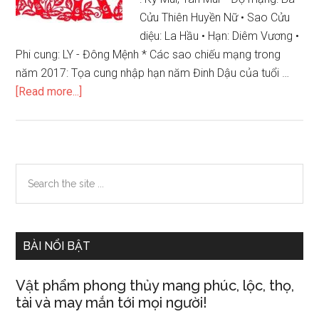
1985
Cửu Thiên Huyền Nữ • Sao Cửu
diệu: La Hầu • Hạn: Diêm Vương •
Phi cung: LY - Đông Mệnh * Các sao chiếu mạng trong
năm 2017: Tọa cung nhập hạn năm Đinh Dậu của tuổi …
about
[Read more...]
Xem
tử
vi
12
Primary
Search
con
the
Sidebar
giáp
site
năm
...
2017
BÀI NỔI BẬT
–
nữ
Vật phẩm phong thủy mang phúc, lộc, thọ,
tuổi
tài và may mắn tới mọi người!
Ất