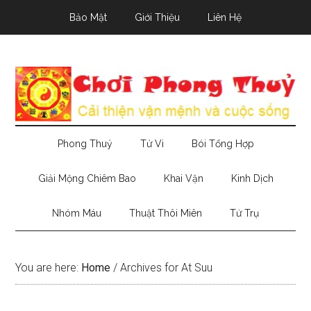
Skip
Skip
Skip
Bảo Mật
Giới Thiệu
Liên Hệ
to
to
to
main
secondary
primary
content
menu
sidebar
Phong Thuỷ
Tử Vi
Bói Tổng Hợp
Giải Mộng Chiêm Bao
Khai Vận
Kinh Dịch
Nhóm Máu
Thuật Thôi Miên
Tứ Trụ
You are here:
Home
/
Archives for At Suu