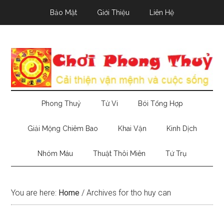
Skip
Skip
Skip
Bảo Mật
Giới Thiệu
Liên Hệ
to
to
to
main
secondary
primary
content
menu
sidebar
Phong Thuỷ
Tử Vi
Bói Tổng Hợp
Giải Mộng Chiêm Bao
Khai Vận
Kinh Dịch
Nhóm Máu
Thuật Thôi Miên
Tứ Trụ
You are here:
Home
/
Archives for tho huy can