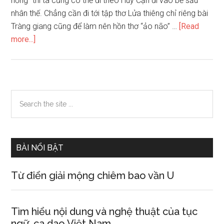
hồng” thì ta cũng có thể đi theo Huy Cận đi vào bể sầu
nhân thế. Chẳng cần đi tới tập thơ Lửa thiêng chỉ riêng bài
Tràng giang cũng để làm nên hồn thơ “ảo não” …
[Read
about
more...]
Bình
giảng
khổ
thơ
Primary
Search
cuối
the
Sidebar
trong
site
bài
...
Tràng
BÀI NỔI BẬT
giang
của
Từ điển giải mộng chiêm bao vần U
Huy
Cận
Tìm hiểu nội dung và nghệ thuật của tục
ngữ, ca dao Việt Nam.