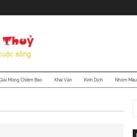
Giải Mộng Chiêm Bao
Khai Vận
Kinh Dịch
Nhóm Máu
S
th
si
...