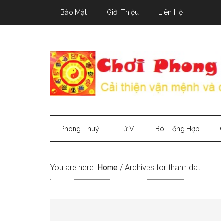
Skip
Skip
Skip
Bảo Mật
Giới Thiệu
Liên Hệ
to
to
to
main
secondary
primary
content
menu
sidebar
Phong Thuỷ
Tử Vi
Bói Tổng Hợp
You are here:
Home
/
Archives for thanh dat