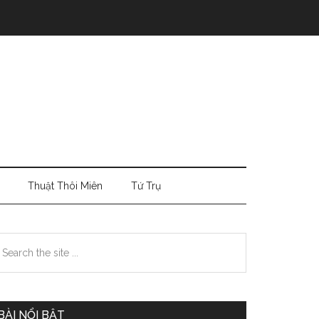
Thuật Thôi Miên
Tứ Trụ
Primary
earch
e
Sidebar
te
BÀI NỔI BẬT