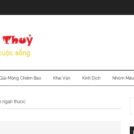
Giải Mộng Chiêm Bao
Khai Vận
Kinh Dịch
Nhóm Máu
S
en ngan thuoc
th
si
...