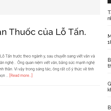
T
n
ắn Thuốc của Lỗ Tấn.
M
1
Lỗ Tấn trước theo ngành y, sau chuyển sang viết văn và
B
 văn nghệ... Ông quan niệm viết văn, bằng sức mạnh nghệ
t
nh thần. Vì vậy trong sáng tác, ông rất cố ý thức về tính
about
chọn …
[Read more...]
Phân
G
tích
k
truyện
ngắn
B
Thuốc