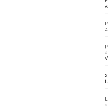
P
v
P
b
P
b
V
X
t
L
b