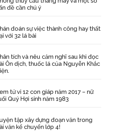
hong thuỷ cầu thang máy và một số
ấn đề cần chú ý
hán đoán sự việc thành công hay thất
ại với 32 lá bài
hân tích và nêu cảm nghĩ sau khi đọc
ài Ôn dịch, thuốc lá của Nguyễn Khắc
iện.
em tử vi 12 con giáp năm 2017 – nữ
uổi Quý Hợi sinh năm 1983
uyện tập xây dựng đoạn văn trong
ài văn kể chuyển lớp 4!