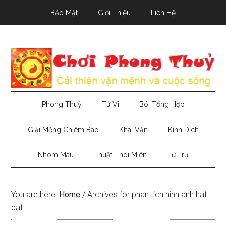
Skip
Skip
Skip
Bảo Mật
Giới Thiệu
Liên Hệ
to
to
to
main
secondary
primary
content
menu
sidebar
Phong Thuỷ
Tử Vi
Bói Tổng Hợp
Giải Mộng Chiêm Bao
Khai Vận
Kinh Dịch
Nhóm Máu
Thuật Thôi Miên
Tứ Trụ
You are here:
Home
/
Archives for phan tich hinh anh hat
cat