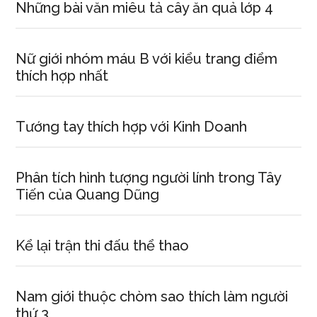
hãy
Những bài văn miêu tả cây ăn quả lớp 4
kể
một
Nữ giới nhóm máu B với kiểu trang điểm
câu
thích hợp nhất
chuyện
như
thế.
Tướng tay thích hợp với Kinh Doanh
Phân tích hình tượng người lính trong Tây
Tiến của Quang Dũng
Kể lại trận thi đấu thể thao
Nam giới thuộc chòm sao thích làm người
thứ 3