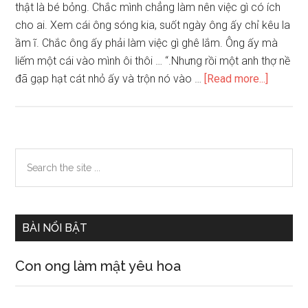
thật là bé bỏng. Chắc mình chẳng làm nên việc gì có ích
cho ai. Xem cái ông sóng kia, suốt ngày ông ấy chỉ kêu la
ầm ĩ. Chắc ông ấy phải làm việc gì ghê lắm. Ông ấy mà
liếm một cái vào mình ôi thôi … “.Nhưng rồi một anh thợ nề
about
đã gạp hạt cát nhỏ ấy và trộn nó vào …
[Read more...]
Từ
một
hạt
cát
Primary
Search
cũng
the
Sidebar
có
site
thể
...
kể
BÀI NỔI BẬT
thành
câu
Con ong làm mật yêu hoa
chuyện.
Em