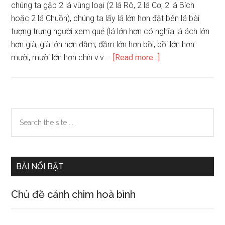
chúng ta gặp 2 lá vùng loại (2 lá Rô, 2 lá Cơ, 2 lá Bích
hoặc 2 lá Chuồn), chúng ta lấy lá lớn hơn đặt bên lá bài
tượng trưng người xem quẻ (lá lớn hơn có nghĩa lá ách lớn
hơn già, già lớn hơn đầm, đầm lớn hơn bồi, bồi lớn hơn
about
mười, mười lớn hơn chín v.v …
[Read more...]
Phán
đoán
hôn
nhân
Primary
Search
một
the
Sidebar
người
site
bằng
...
phương
BÀI NỔI BẬT
pháp
bói
Chủ đề cánh chim hoà bình
bài
tây