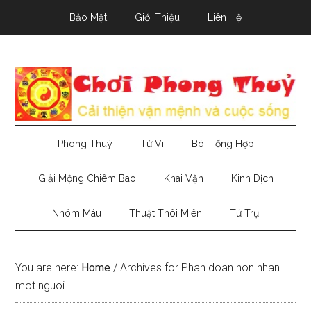
Skip
Skip
Skip
Bảo Mật
Giới Thiệu
Liên Hệ
to
to
to
main
secondary
primary
content
menu
sidebar
Phong Thuỷ
Tử Vi
Bói Tổng Hợp
Giải Mộng Chiêm Bao
Khai Vận
Kinh Dịch
Nhóm Máu
Thuật Thôi Miên
Tứ Trụ
You are here:
Home
/
Archives for Phan doan hon nhan
mot nguoi