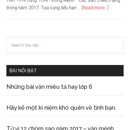
Tinh • Phi cung: TỐN - Đông Mệnh * Các sao chiếu mạng
about
trong năm 2017: Tọa cung tiểu hạn …
[Read more...]
Xem
tử
vi
12
Primary
Search
con
the
Sidebar
giáp
site
năm
...
2017
BÀI NỔI BẬT
–
nam
Những bài văn miêu tả hay lớp 6
tuổi
Bính
Tý
Hãy kể một kỉ niệm khó quên về tình bạn.
sinh
năm
Tử vi 12 chòm sao năm 2017 – vận mệnh
1996