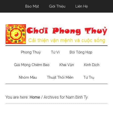
Skip
Skip
Skip
Bảo Mật
Giới Thiệu
Liên Hệ
to
to
to
main
secondary
primary
content
menu
sidebar
Phong Thuỷ
Tử Vi
Bói Tổng Hợp
Giải Mộng Chiêm Bao
Khai Vận
Kinh Dịch
Nhóm Máu
Thuật Thôi Miên
Tứ Trụ
You are here:
Home
/
Archives for Nam Binh Ty