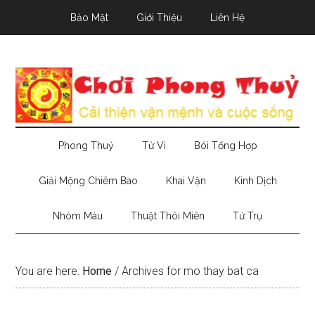
Skip
Skip
Skip
Bảo Mật
Giới Thiệu
Liên Hệ
to
to
to
main
secondary
primary
content
menu
sidebar
Phong Thuỷ
Tử Vi
Bói Tổng Hợp
Giải Mộng Chiêm Bao
Khai Vận
Kinh Dịch
Nhóm Máu
Thuật Thôi Miên
Tứ Trụ
You are here:
Home
/
Archives for mo thay bat ca