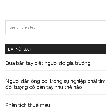
Mơ
thấy
cá
Primary
Search
the
Sidebar
site
...
BÀI NỔI BẬT
Qua bàn tay biết người đó gia trưởng
Người đàn ông coi trọng sự nghiệp phải tìm
đối tượng có bàn tay như thế nào
Phân tích thuế máu