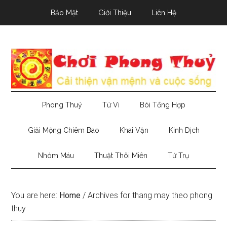
Skip
Skip
Skip
Bảo Mật
Giới Thiệu
Liên Hệ
to
to
to
main
secondary
primary
content
menu
sidebar
Phong Thuỷ
Tử Vi
Bói Tổng Hợp
Giải Mộng Chiêm Bao
Khai Vận
Kinh Dịch
Nhóm Máu
Thuật Thôi Miên
Tứ Trụ
You are here:
Home
/
Archives for thang may theo phong
thuy