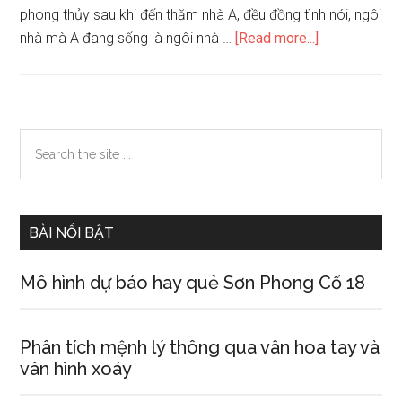
phong thủy sau khi đến thăm nhà A, đều đồng tình nói, ngôi
about
nhà mà A đang sống là ngôi nhà …
[Read more...]
Phong
thủy
khi
lắp
Primary
Search
đặt
the
Sidebar
thang
site
máy
...
và
BÀI NỔI BẬT
cửa
chính
Mô hình dự báo hay quẻ Sơn Phong Cổ 18
Phân tích mệnh lý thông qua vân hoa tay và
vân hình xoáy