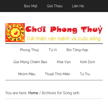
Skip
Skip
Skip
Bảo Mật
Giới Thiệu
Liên Hệ
to
to
to
main
secondary
primary
content
menu
sidebar
Phong Thuỷ
Tử Vi
Bói Tổng Hợp
Giải Mộng Chiêm Bao
Khai Vận
Kinh Dịch
Nhóm Máu
Thuật Thôi Miên
Tứ Trụ
You are here:
Home
/
Archives for Song sinh