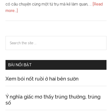
có câu chuyện cùng một tứ trụ mà kẻ làm quan, …
[Read
about
more...]
Vì
sao
vận
mệnh
Primary
Search
của
the
Sidebar
song
site
sinh
...
lại
BÀI NỔI BẬT
khác
nhau
Xem bói nốt ruồi ở hai bên sườn
Ý nghĩa giấc mơ thấy trúng thưởng, trúng
số