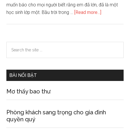
muốn báo cho mọi người biết rằng em đã lớn, đã là một
about
học sinh lớp một. Bầu trời trong …
[Read more...]
Kể
về
kỉ
niệm
Primary
Search
ngày
the
Sidebar
đầu
site
tiên
...
đi
BÀI NỔI BẬT
học
Mơ thấy bao thư
Phòng khách sang trọng cho gia đình
quyền quý