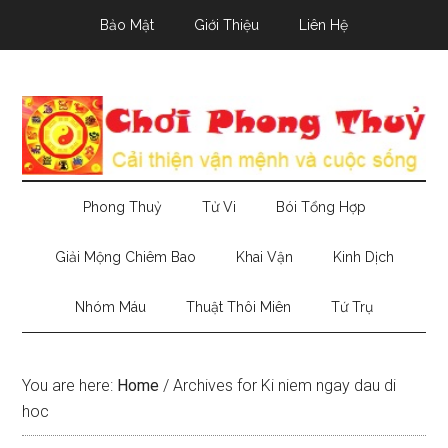
Skip
Skip
Skip
Bảo Mật
Giới Thiệu
Liên Hệ
to
to
to
main
secondary
primary
content
menu
sidebar
Phong Thuỷ
Tử Vi
Bói Tổng Hợp
Giải Mộng Chiêm Bao
Khai Vận
Kinh Dịch
Nhóm Máu
Thuật Thôi Miên
Tứ Trụ
You are here:
Home
/
Archives for Ki niem ngay dau di
hoc