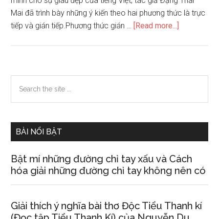
minh cho sự giàu đẹp của tiếng Việt, tác giả Đặng Thai
Mai đã trình bày những ý kiến theo hai phương thức là trực
about
tiếp và gián tiếp.Phương thức gián …
[Read more...]
Phân
tích
bài
Sự
Primary
Search
giàu
the
Sidebar
đẹp
site
của
...
tiếng
BÀI NỔI BẬT
Việt
của
Bật mí những đường chỉ tay xấu và Cách
Đặng
hóa giải những đường chỉ tay không nên có
Thai
Mai.
Giải thích ý nghĩa bài thơ Độc Tiểu Thanh kí
(Đọc tập Tiểu Thanh Kí) của Nguyễn Du.