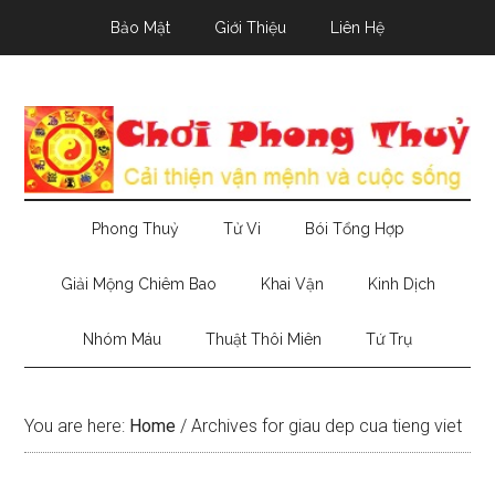
Skip
Skip
Skip
Bảo Mật
Giới Thiệu
Liên Hệ
to
to
to
main
secondary
primary
content
menu
sidebar
Phong Thuỷ
Tử Vi
Bói Tổng Hợp
Giải Mộng Chiêm Bao
Khai Vận
Kinh Dịch
Nhóm Máu
Thuật Thôi Miên
Tứ Trụ
You are here:
Home
/
Archives for giau dep cua tieng viet